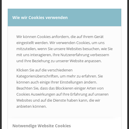
HOCHSCHULPLAKATE
FRONTPAGE ARTICLE
,
IMAGES
,
NEWS
,
UNCATEGORIZED
Wie wir Cookies verwenden
Für unterschiedliche Medienunternehmen aus dem Print- und
Funkbereich setzen wir regionale und bundesweite Kampagnen
Wir können Cookies anfordern, die auf Ihrem Gerät
an Hochschschulen um. Hiebei werden Flyer, Postkarten, Poster
eingestellt werden. Wir verwenden Cookies, um uns
und weitere Medien eingesetzt. Der Umfang der über uns
mitzuteilen, wenn Sie unsere Websites besuchen, wie Sie
umgesetzten Hochschulkampagnen hat sich in 2025 gegenüber
mit uns interagieren, Ihre Nutzererfahrung verbessern
den Vorjahren deutlich erhöht.
und Ihre Beziehung zu unserer Website anpassen.
Klicken Sie auf die verschiedenen
20. NOVEMBER 2025
Kategorienüberschriften, um mehr zu erfahren. Sie
können auch einige Ihrer Einstellungen ändern.
Beachten Sie, dass das Blockieren einiger Arten von
Cookies Auswirkungen auf Ihre Erfahrung auf unseren
NEUE MEDIADATEN 2026
Websites und auf die Dienste haben kann, die wir
anbieten können.
FRONTPAGE ARTICLE
,
IMAGES
,
NEWS
,
UNCATEGORIZED
Wir haben ab sofort unsere neue Mediadaten für 2026 als Print-
Notwendige Website Cookies